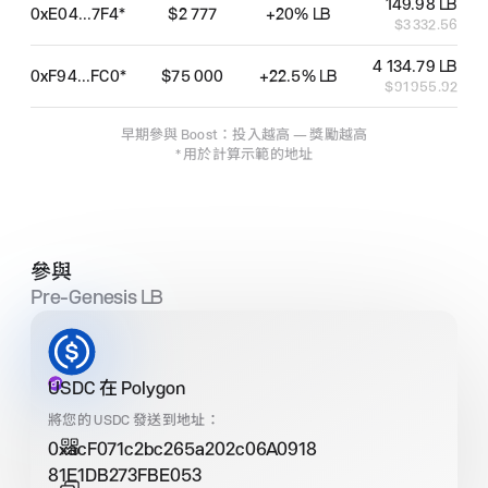
149.98 LB
0xE04...7F4*
$2 777
+20% LB
$3 332.56
4 134.79 LB
0xF94...FC0*
$75 000
+22.5% LB
$91 955.92
早期參與 Boost：投入越高 — 獎勵越高
* 用於計算示範的地址
參與
Pre‑Genesis
LB
USDC 在 Polygon
將您的 USDC 發送到地址：
0xacF071c2bc265a202c06A0918
81E1DB273FBE053