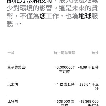
節能方法和技術
，最大限度地減
少對環境的影響。這是未來的貨
幣，不僅為
您
工作，也為
地球
服
務。
2
平台
每十億筆交易
每秒
量子貨幣
LB
~0.0000007
~5.69 千瓦秒
吉瓦時
以太坊
~4.12 吉瓦時
~296.64 千瓦
秒
比特幣
~538 000 吉
~19 368 000
瓦時
千瓦秒