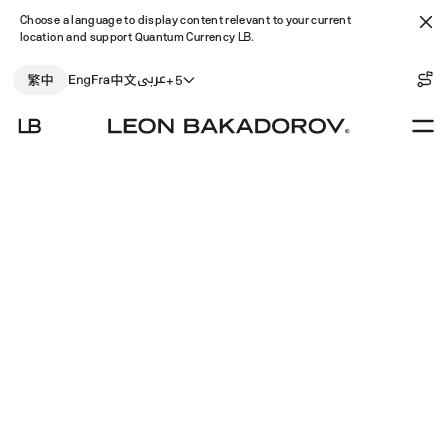
Choose a language to display content relevant to your current
location and support Quantum Currency
LB
.
路線
圖 –
繁體中文
English
‫العربية
Français
简体中文
202
+5
年第
二季
度