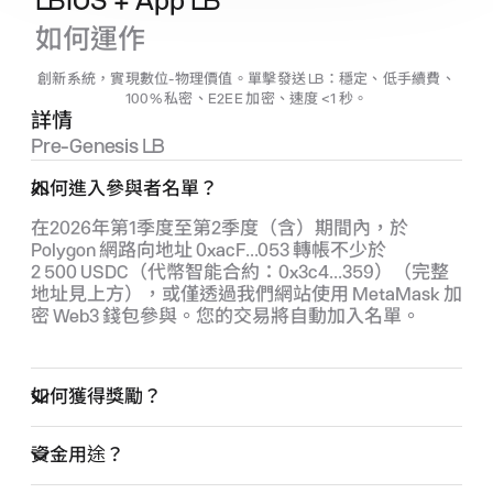
LBIOS + App LB
如何運作
創新系統，實現數位-物理價值。單擊發送
LB
：穩定、低手續費、
100% 私密、E2EE 加密、速度 <1 秒。
詳情
Pre‑Genesis
LB
如何進入參與者名單？
在2026年第1季度至第2季度（含）期間內，於 
Polygon 網路向地址 0xacF...053 轉帳不少於 
2 500 USDC（代幣智能合約：0x3c4...359）（完整
地址見上方），或僅透過我們網站使用 MetaMask 加
密 Web3 錢包參與。您的交易將自動加入名單。
如何獲得獎勵？
資金用途？