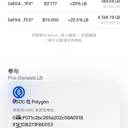
149.98 LB
0xE04...7F4*
$2 777
+20% LB
$3 332.56
4 134.79 LB
0xF94...FC0*
$75 000
+22.5% LB
$91 955.92
早期参与 Boost：投入越高 — 奖励越高
* 用于计算演示的地址
参与
Pre‑Genesis
LB
USDC 在 Polygon
将您的 USDC 发送至地址：
0xacF071c2bc265a202c06A0918
81E1DB273FBE053