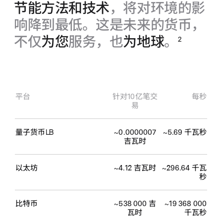
节能方法和技术
，将对环境的影
响降到最低。这是未来的货币，
不仅
为您
服务，也
为地球
。
2
平台
针对10亿笔交
每秒
易
量子货币
LB
~0.0000007
~5.69 千瓦秒
吉瓦时
以太坊
~4.12 吉瓦时
~296.64 千瓦
秒
比特币
~538 000 吉
~19 368 000
瓦时
千瓦秒