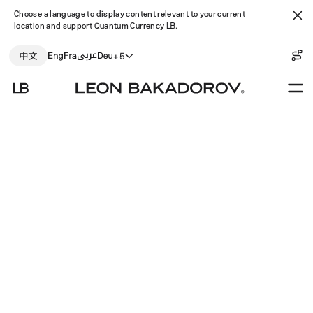
Choose a language to display content relevant to your current
location and support Quantum Currency
LB
.
路线
图 –
简体中文
‫العربية
English
Français
Deutsch
202
+5
年第
二季
度