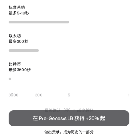
标准系统
最多5-10秒
以太坊
最多300秒
比特币
最多3600秒
3600
300
5
1
最终确认（秒）：越少越好
在 Pre‑Genesis
LB
获得 +20% 起
做出贡献，成为历史的一部分